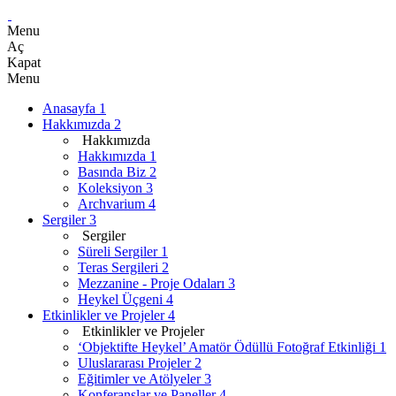
Menu
Aç
Kapat
Menu
Anasayfa
1
Hakkımızda
2
Hakkımızda
Hakkımızda
1
Basında Biz
2
Koleksiyon
3
Archvarium
4
Sergiler
3
Sergiler
Süreli Sergiler
1
Teras Sergileri
2
Mezzanine - Proje Odaları
3
Heykel Üçgeni
4
Etkinlikler ve Projeler
4
Etkinlikler ve Projeler
‘Objektifte Heykel’ Amatör Ödüllü Fotoğraf Etkinliği
1
Uluslararası Projeler
2
Eğitimler ve Atölyeler
3
Konferanslar ve Paneller
4