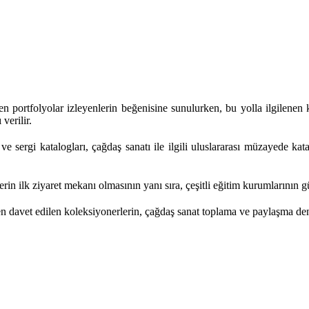
portfolyolar izleyenlerin beğenisine sunulurken, bu yolla ilgilenen kiş
verilir.
ergi katalogları, çağdaş sanatı ile ilgili uluslararası müzayede kata
rin ilk ziyaret mekanı olmasının yanı sıra, çeşitli eğitim kurumlarının gü
n davet edilen koleksiyonerlerin, çağdaş sanat toplama ve paylaşma dene