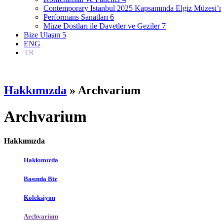
Contemporary Istanbul 2025 Kapsamında Elgiz Müzesi’nd
Performans Sanatları
6
Müze Dostları ile Davetler ve Geziler
7
Bize Ulaşın
5
ENG
TR
Hakkımızda
» Archvarium
Archvarium
Hakkımızda
Hakkımızda
Basında Biz
Koleksiyon
Archvarium