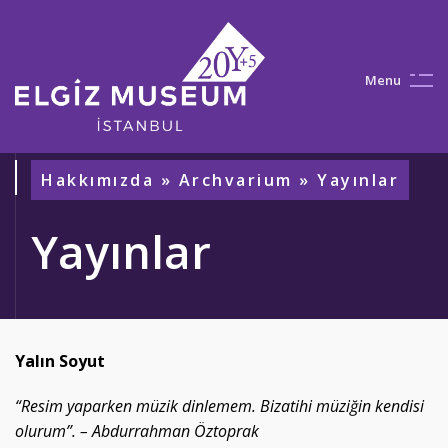
M
e
n
u
Hakkımızda
»
Archvarium
» Yayınlar
Yayınlar
Yalın Soyut
“Resim yaparken müzik dinlemem. Bizatihi müziğin kendisi
olurum”. –
Abdurrahman Öztoprak