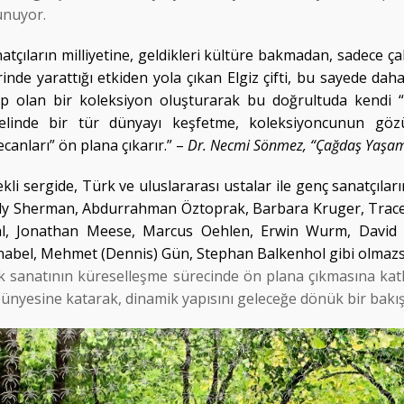
unuyor.
atçıların milliyetine, geldikleri kültüre bakmadan, sadece ça
inde yarattığı etkiden yola çıkan Elgiz çifti, bu sayede da
ip olan bir koleksiyon oluşturarak bu doğrultuda kendi “ki
elinde bir tür dünyayı keşfetme, koleksiyoncunun gözün
canları” ön plana çıkarır.” –
Dr. Necmi Sönmez, “Çağdaş Yaşamın 
kli sergide, Türk ve uluslararası ustalar ile genç sanatçıları
dy Sherman, Abdurrahman Öztoprak, Barbara Kruger, Tracey
al, Jonathan Meese, Marcus Oehlen, Erwin Wurm, David 
abel, Mehmet (Dennis) Gün, Stephan Balkenhol gibi olmazsa 
k sanatının küreselleşme sürecinde ön plana çıkmasına katk
ünyesine katarak, dinamik yapısını geleceğe dönük bir bakış