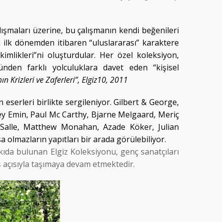
lışmaları üzerine, bu çalışmanın kendi beğenileri
ha ilk dönemden itibaren “uluslararası” karaktere
mlikleri”ni oluşturdular. Her özel koleksiyon,
den farklı yolculuklara davet eden “kişisel
Krizleri ve Zaferleri”, Elgiz10, 2011
n eserleri birlikte sergileniyor. Gilbert & George,
 Emin, Paul Mc Carthy, Bjarne Melgaard, Meriç
Salle, Matthew Monahan, Azade Köker, Julian
olmazların yapıtları bir arada görülebiliyor.
ıda bulunan Elgiz Koleksiyonu, genç sanatçıları
 açısıyla taşımaya devam etmektedir.