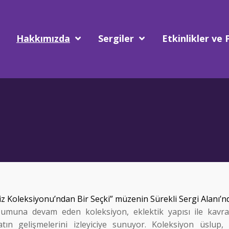
Hakkımızda
Sergiler
Etkinlikler ve 
iz Koleksiyonu’ndan Bir Seçki” müzenin Sürekli Sergi Alanı’n
şumuna devam eden koleksiyon, eklektik yapısı ile kavram
atın gelişmelerini izleyiciye sunuyor. Koleksiyon üslup