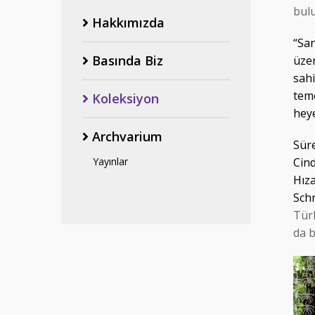
bul
Hakkımızda
“San
Basında Biz
üzer
sah
tem
Koleksiyon
heye
Archvarium
Süre
Yayınlar
Cin
Hız
Schn
Tür
da b