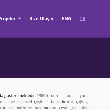
Projeler
Bize Ulaşın
ENG
TR
da gösterilmektedir.
1980’lerden bu yana
sal ve biçimsel çeşitlilik barındırarak çağdaş
, tür ve malzeme bakımından çeşitliliğe sahip