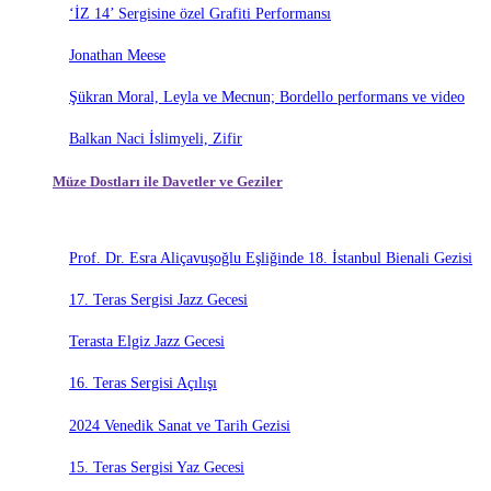
‘İZ 14’ Sergisine özel Grafiti Performansı
Jonathan Meese
Şükran Moral, Leyla ve Mecnun; Bordello performans ve video
Balkan Naci İslimyeli, Zifir
Müze Dostları ile Davetler ve Geziler
Prof. Dr. Esra Aliçavuşoğlu Eşliğinde 18. İstanbul Bienali Gezisi
17. Teras Sergisi Jazz Gecesi
Terasta Elgiz Jazz Gecesi
16. Teras Sergisi Açılışı
2024 Venedik Sanat ve Tarih Gezisi
15. Teras Sergisi Yaz Gecesi