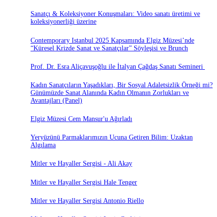
Sanatçı & Koleksiyoner Konuşmaları: Video sanatı üretimi ve
koleksiyonerliği üzerine
Contemporary Istanbul 2025 Kapsamında Elgiz Müzesi’nde
“Küresel Krizde Sanat ve Sanatçılar” Söyleşisi ve Brunch
Prof. Dr. Esra Aliçavuşoğlu ile İtalyan Çağdaş Sanatı Semineri
Kadın Sanatçıların Yaşadıkları, Bir Sosyal Adaletsizlik Örneği mi?
Günümüzde Sanat Alanında Kadın Olmanın Zorlukları ve
Avantajları (Panel)
Elgiz Müzesi Cem Mansur'u Ağırladı
Yeryüzünü Parmaklarımızın Ucuna Getiren Bilim: Uzaktan
Algılama
Mitler ve Hayaller Sergisi - Ali Akay
Mitler ve Hayaller Sergisi Hale Tenger
Mitler ve Hayaller Sergisi Antonio Riello