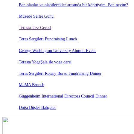
Ben olanlar ve olabilecekler arasında bir köprüyüm. Ben neyim?
Müzede Selfie Günü
Terasta Jazz Gecesi
Teras Sergileri Fundraising Lunch
George Washington University Alumni Event
Terasta YogaŞala ile yoga dersi
Teras Sergileri Rotary Bursu Fundraising Dinner
MoMA Brunch
Guggenheim International Directors Council Dinner
Doğa Düşler Bahçeler