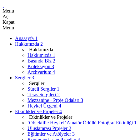
Menu
Aç
Kapat
Menu
Anasayfa
1
Hakkımızda
2
Hakkımızda
Hakkımızda
1
Basında Biz
2
Koleksiyon
3
Archvarium
4
Sergiler
3
Sergiler
Süreli Sergiler
1
Teras Sergileri
2
Mezzanine - Proje Odaları
3
Heykel Üçgeni
4
Etkinlikler ve Projeler
4
Etkinlikler ve Projeler
‘Objektifte Heykel’ Amatör Ödüllü Fotoğraf Etkinliği
1
Uluslararası Projeler
2
Eğitimler ve Atölyeler
3
Konferanslar ve Paneller
4