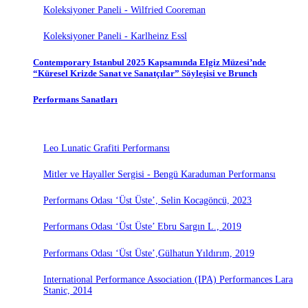
Koleksiyoner Paneli - Wilfried Cooreman
Koleksiyoner Paneli - Karlheinz Essl
Contemporary Istanbul 2025 Kapsamında Elgiz Müzesi’nde
“Küresel Krizde Sanat ve Sanatçılar” Söyleşisi ve Brunch
Performans Sanatları
Leo Lunatic Grafiti Performansı
Mitler ve Hayaller Sergisi - Bengü Karaduman Performansı
Performans Odası ‘Üst Üste’, Selin Kocagöncü, 2023
Performans Odası ‘Üst Üste’ Ebru Sargın L., 2019
Performans Odası ‘Üst Üste’,Gülhatun Yıldırım, 2019
International Performance Association (IPA) Performances Lara
Stanic, 2014