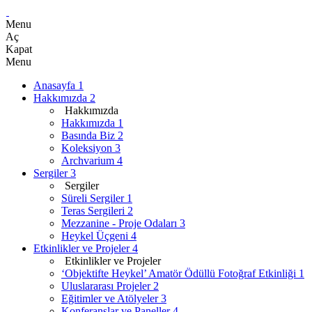
Menu
Aç
Kapat
Menu
Anasayfa
1
Hakkımızda
2
Hakkımızda
Hakkımızda
1
Basında Biz
2
Koleksiyon
3
Archvarium
4
Sergiler
3
Sergiler
Süreli Sergiler
1
Teras Sergileri
2
Mezzanine - Proje Odaları
3
Heykel Üçgeni
4
Etkinlikler ve Projeler
4
Etkinlikler ve Projeler
‘Objektifte Heykel’ Amatör Ödüllü Fotoğraf Etkinliği
1
Uluslararası Projeler
2
Eğitimler ve Atölyeler
3
Konferanslar ve Paneller
4