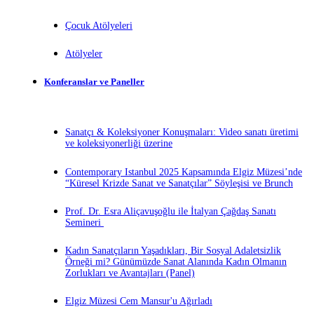
Çocuk Atölyeleri
Atölyeler
Konferanslar ve Paneller
Sanatçı & Koleksiyoner Konuşmaları: Video sanatı üretimi
ve koleksiyonerliği üzerine
Contemporary Istanbul 2025 Kapsamında Elgiz Müzesi’nde
“Küresel Krizde Sanat ve Sanatçılar” Söyleşisi ve Brunch
Prof. Dr. Esra Aliçavuşoğlu ile İtalyan Çağdaş Sanatı
Semineri
Kadın Sanatçıların Yaşadıkları, Bir Sosyal Adaletsizlik
Örneği mi? Günümüzde Sanat Alanında Kadın Olmanın
Zorlukları ve Avantajları (Panel)
Elgiz Müzesi Cem Mansur'u Ağırladı