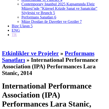
Contemporary Istanbul 2025 Kapsamında Elgiz
Müzesi’nde “Küresel Krizde Sanat ve Sanatçılar”
Söyleşisi ve Brunch
5
Performans Sanatları
6
Müze Dostları ile Davetler ve Geziler
7
Bize Ulaşın
5
ENG
TR
Etkinlikler ve Projeler
»
Performans
Sanatları
» International Performance
Association (IPA) Performances Lara
Stanic, 2014
International Performance
Association (IPA)
Performances Lara Stanic,