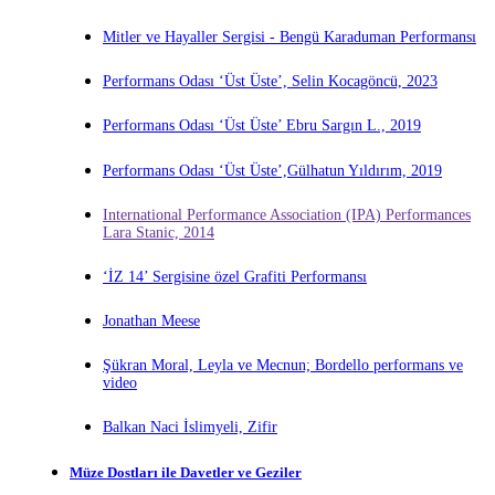
Mitler ve Hayaller Sergisi - Bengü Karaduman Performansı
Performans Odası ‘Üst Üste’, Selin Kocagöncü, 2023
Performans Odası ‘Üst Üste’ Ebru Sargın L., 2019
Performans Odası ‘Üst Üste’,Gülhatun Yıldırım, 2019
International Performance Association (IPA) Performances
Lara Stanic, 2014
‘İZ 14’ Sergisine özel Grafiti Performansı
Jonathan Meese
Şükran Moral, Leyla ve Mecnun; Bordello performans ve
video
Balkan Naci İslimyeli, Zifir
Müze Dostları ile Davetler ve Geziler