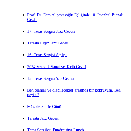
Prof. Dr. Esra Aliçavuşoğlu Eşliğinde 18. İstanbul Bienali
Gezisi
17. Teras Sergisi Jazz Gecesi
Terasta Elgiz Jazz Gecesi
16. Teras Sergisi Açılışı
2024 Venedik Sanat ve Tarih Gezisi
15. Teras Sergisi Yaz Gecesi
Ben olanlar ve olabilecekler arasında bir köprüyüm. Ben
neyim?
Müzede Selfie Günü
Terasta Jazz Gecesi
Teras Sergileri Fundraising Lunch