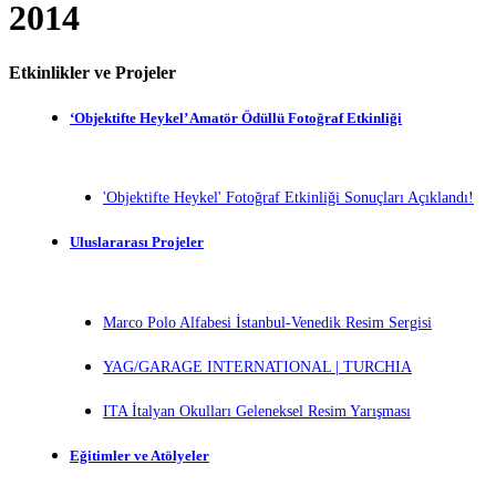
2014
Etkinlikler ve Projeler
‘Objektifte Heykel’ Amatör Ödüllü Fotoğraf Etkinliği
'Objektifte Heykel' Fotoğraf Etkinliği Sonuçları Açıklandı!
Uluslararası Projeler
Marco Polo Alfabesi İstanbul-Venedik Resim Sergisi
YAG/GARAGE INTERNATIONAL | TURCHIA
ITA İtalyan Okulları Geleneksel Resim Yarışması
Eğitimler ve Atölyeler