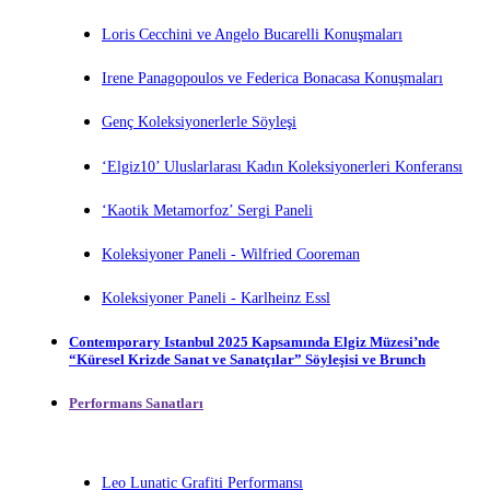
Loris Cecchini ve Angelo Bucarelli Konuşmaları
Irene Panagopoulos ve Federica Bonacasa Konuşmaları
Genç Koleksiyonerlerle Söyleşi
‘Elgiz10’ Uluslarlarası Kadın Koleksiyonerleri Konferansı
‘Kaotik Metamorfoz’ Sergi Paneli
Koleksiyoner Paneli - Wilfried Cooreman
Koleksiyoner Paneli - Karlheinz Essl
Contemporary Istanbul 2025 Kapsamında Elgiz Müzesi’nde
“Küresel Krizde Sanat ve Sanatçılar” Söyleşisi ve Brunch
Performans Sanatları
Leo Lunatic Grafiti Performansı