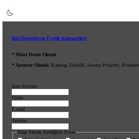
Bizi Destekleyin Üyelik Kategorileri
* Müze Dostu Olmak
* Sponsor Olmak:
Katalog, Etkinlik, Sanatçı Projeleri, Rezidan
İsim Soyisim
Firma
E-mail
Telefon
Bilgi Almak İstediğiniz Konu