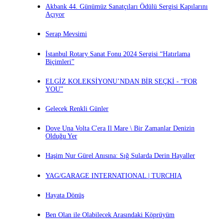
Akbank 44. Günümüz Sanatçıları Ödülü Sergisi Kapılarını
Açıyor
Serap Mevsimi
İstanbul Rotary Sanat Fonu 2024 Sergisi “Hatırlama
Biçimleri”
ELGİZ KOLEKSİYONU’NDAN BİR SEÇKİ - “FOR
YOU”
Gelecek Renkli Günler
Dove Una Volta C'era Il Mare \ Bir Zamanlar Denizin
Olduğu Yer
Haşim Nur Gürel Anısına: Sığ Sularda Derin Hayaller
YAG/GARAGE INTERNATIONAL | TURCHIA
Hayata Dönüş
Ben Olan ile Olabilecek Arasındaki Köprüyüm