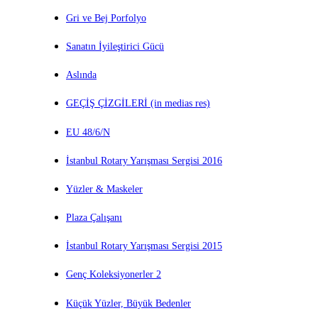
Gri ve Bej Porfolyo
Sanatın İyileştirici Gücü
Aslında
GEÇİŞ ÇİZGİLERİ (in medias res)
EU 48/6/N
İstanbul Rotary Yarışması Sergisi 2016
Yüzler & Maskeler
Plaza Çalışanı
İstanbul Rotary Yarışması Sergisi 2015
Genç Koleksiyonerler 2
Küçük Yüzler, Büyük Bedenler