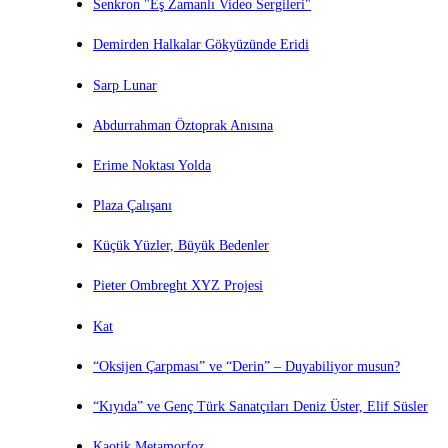
Senkron "Eş Zamanlı Video Sergileri"
Demirden Halkalar Gökyüzünde Eridi
Sarp Lunar
Abdurrahman Öztoprak Anısına
Erime Noktası Yolda
Plaza Çalışanı
Küçük Yüzler, Büyük Bedenler
Pieter Ombreght XYZ Projesi
Kat
“Oksijen Çarpması” ve “Derin” – Duyabiliyor musun?
“Kıyıda” ve Genç Türk Sanatçıları Deniz Üster, Elif Süsler
Kaotik Metamorfoz