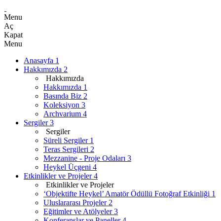
Menu
Aç
Kapat
Menu
Anasayfa
1
Hakkımızda
2
Hakkımızda
Hakkımızda
1
Basında Biz
2
Koleksiyon
3
Archvarium
4
Sergiler
3
Sergiler
Süreli Sergiler
1
Teras Sergileri
2
Mezzanine - Proje Odaları
3
Heykel Üçgeni
4
Etkinlikler ve Projeler
4
Etkinlikler ve Projeler
‘Objektifte Heykel’ Amatör Ödüllü Fotoğraf Etkinliği
1
Uluslararası Projeler
2
Eğitimler ve Atölyeler
3
Konferanslar ve Paneller
4