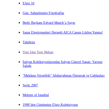
Elgiz 10
Gün: Sahnelenmiş Fotoğraflar
Bedri Baykam Edvard Munch’a Saygı
Sanat Eleştirmenleri Derneği AICA Canım Lütfen Yapma!
Tahditsiz
Yeni İşler Yeni Mekan
İtalyan Koleksiyonlarından İtalyan Güncel Sanatı: Yarının
Şafağı
“Mekânın Şiirselliği” Abdurrahman Öztoprak ve Çağdaşları
Seçki 2007
Meltem of Istanbul
1998’den Günümüze Elgiz Koleksiyonu