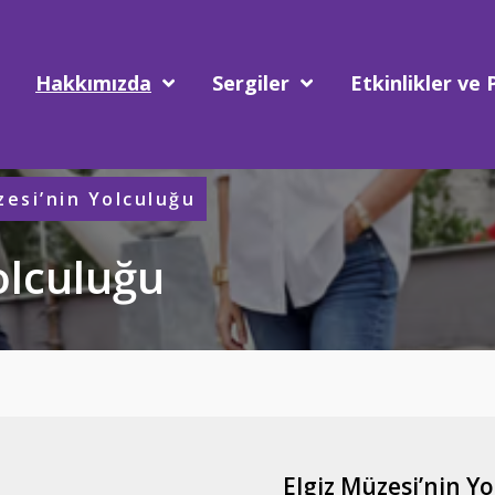
Hakkımızda
Sergiler
Etkinlikler ve 
zesi’nin Yolculuğu
olculuğu
Elgiz Müzesi’nin Y