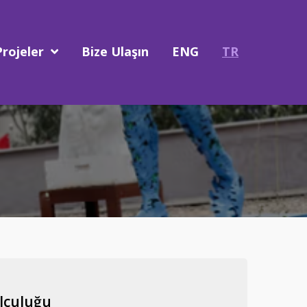
Projeler
Bize Ulaşın
ENG
TR
olculuğu